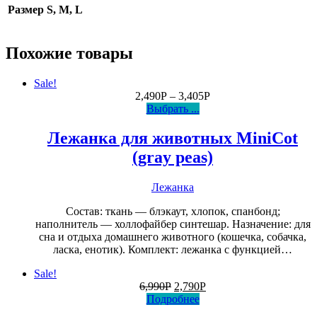
Размер
S, M, L
Похожие товары
Sale!
2,490
Р
–
3,405
Р
Выбрать ...
Лежанка для животных MiniCot
(gray peas)
Лежанка
Состав: ткань — блэкаут, хлопок, спанбонд;
наполнитель — холлофайбер синтешар. Назначение: для
сна и отдыха домашнего животного (кошечка, собачка,
ласка, енотик). Комплект: лежанка с функцией…
Sale!
6,990
Р
2,790
Р
Подробнее