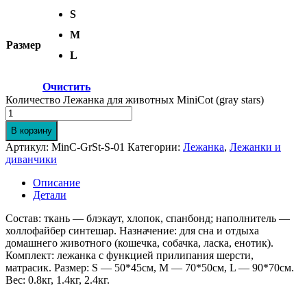
S
M
Размер
L
Очистить
Количество Лежанка для животных MiniCot (gray stars)
В корзину
Артикул:
MinC-GrSt-S-01
Категории:
Лежанка
,
Лежанки и
диванчики
Описание
Детали
Состав: ткань — блэкаут, хлопок, спанбонд; наполнитель —
холлофайбер синтешар. Назначение: для сна и отдыха
домашнего животного (кошечка, собачка, ласка, енотик).
Комплект: лежанка с функцией прилипания шерсти,
матрасик. Размер: S — 50*45см, M — 70*50см, L — 90*70см.
Вес: 0.8кг, 1.4кг, 2.4кг.