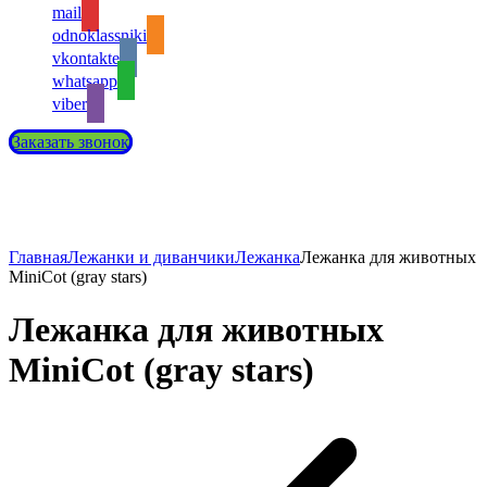
mail
odnoklassniki
vkontakte
whatsapp
viber
Заказать звонок
Главная
Лежанки и диванчики
Лежанка
Лежанка для животных
MiniCot (gray stars)
Лежанка для животных
MiniCot (gray stars)