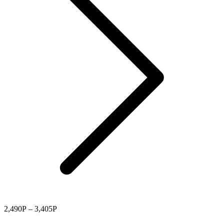
2,490
Р
–
3,405
Р