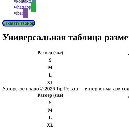
vkontakte
whatsapp
viber
Заказать звонок
Универсальная таблица разме
Размер (size)
S
M
L
XL
Авторское право © 2026 TipiPets.ru — интернет-магазин 
Размер (size)
S
M
L
XL